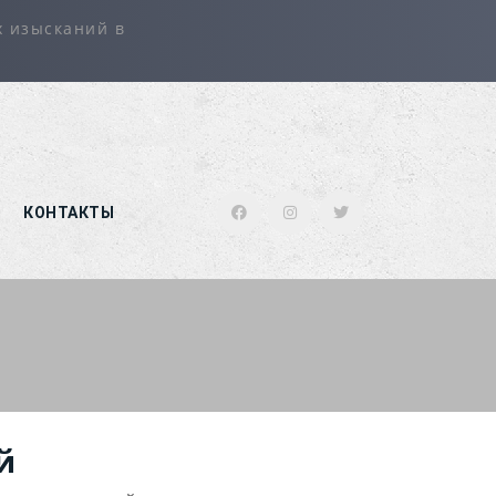
х изысканий в
КОНТАКТЫ
й