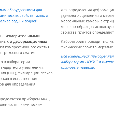
мым оборудованием для
Для определения деформации,
анических свойств талых и
удельного сцепления и мерз
нализа воды и водной
морозильные камеры с отриц
мерзлых образцов использую
свойства грунтов определяют
ана
измерительными
тных и деформационных
Лаборатория проводит полны
вки компрессионного сжатия,
физических свойств мерзлых 
ы трехосного сжатия.
Все имеющиеся приборы явля
ов
в лаборатории
лаборатории ИГИИС и имеют 
тандартного уплотнения;
плановые поверки.
ания (ПНГ), фильтрации песков
есков в естественном
ров для определения
пределяется прибором АКАГ,
соленность - химическим