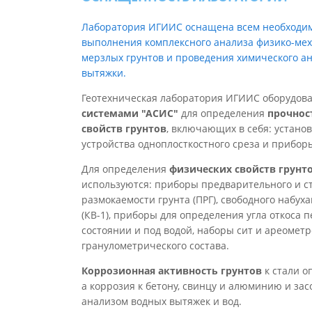
Лаборатория ИГИИС оснащена всем необходи
выполнения комплексного анализа физико-мех
мерзлых грунтов и проведения химического а
вытяжки.
Геотехническая лаборатория ИГИИС оборудов
системами "АСИС"
для определения
прочнос
свойств грунтов
, включающих в себя: устано
устройства одноплосткостного среза и прибор
Для определения
физических свойств грунт
используются: приборы предварительного и с
размокаемости грунта (ПРГ), свободного набух
(КВ-1), приборы для определения угла откоса п
состоянии и под водой, наборы сит и ареомет
гранулометрического состава.
Коррозионная активность грунтов
к стали о
а коррозия к бетону, свинцу и алюминию и за
анализом водных вытяжек и вод.