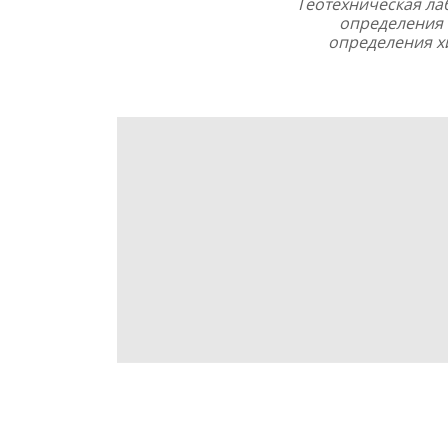
Геотехническая л
определения 
определения х