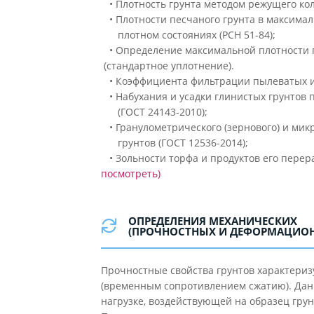
• Плотность грунта методом режущего коль
• Плотности песчаного грунта в максима
плотном состояниях (РСН 51-84);
• Определение максимальной плотности
(стандартное уплотнение).
• Коэффициента фильтрации пылеватых и г
• Набухания и усадки глинистых грунтов 
(ГОСТ 24143-2010);
• Гранулометрического (зернового) и мик
грунтов (ГОСТ 12536-2014);
• Зольности торфа и продуктов его перера
посмотреть)
ОПРЕДЕЛЕНИЯ МЕХАНИЧЕСКИХ
(ПРОЧНОСТНЫХ И ДЕФОРМАЦИОН
Прочностные свойства грунтов характериз
(временным сопротивлением сжатию). Дан
нагрузке, воздействующей на образец гру