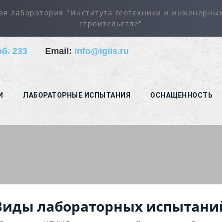
ая лаборатория "Института геотехники и инженерны
строительстве"
об. 233
Email:
info@igiis.ru
И
ЛАБОРАТОРНЫЕ ИСПЫТАНИЯ
ОСНАЩЕННОСТЬ
Виды лабораторных испытани